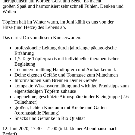
therapeutisch auf Körper, Geist und Seele. Es macht
großen Spaß und harmonisiert sehr schnell Fühlen, Denken und
Wollen.
Töpfern hält im Winter warm, im Juni kühlt es uns von der
Hitze (und Hetze) des Lebens ab.
Das darfst Du von diesem Kurs erwarten:
professionelle Leitung durch jahrelange pädagogische
Erfahrung
1,5 Tage Töpferpraxis mit individueller therapeutischer
Begleitung
Technikvermittlung Handtöpfern und Aufbaukeramik
Deine eigenen Gefäße und Tonmasse zum Mitnehmen
Informationen zum Brennen Deiner Gefäße
kompakte Wissensvermittlung und wichtige Praxistipps zum
eigenständigen Töpfern zuhause
angenehme, geschützte Atmosphäre in der Kleingruppe (2-6
Teilnehmer)
großen, lichten Kursraum mit Küche und Garten
(coronastabile Planung)
Snacks und Getränke in Bio-Qualität
12. Juni 2020, 17.30 – 21.00 (inkl. kleiner Abendpause nach
Bedarf)