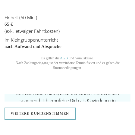
Einheit (60 Min.)
65 €
(exkl. etwaiger Fahrtkosten)
Im Kleingruppenunterricht
nach Aufwand und Absprache
Es gelten die
AGB
und Vorauskasse.
Nach Zahlungseingang ist der vereinbarte Termin fixiert und es gelten die
KLAVIERPÄDAGOGIK
Stornobedingungen.
„Du hast mich sehr motiviert und auf einfühlsame
Art gefordert. Und als ich als Berufstätige nicht viel
Zeit zum Üben hatte, blieb der Unterricht dennoch
spannend. Ich empfehle Dich als Klavierlehrerin
unbedingt weiter! Ich freue mich schon sehr darauf,
WEITERE KUNDENSTIMMEN
weiter bei Dir zu lernen! …“
WEITERLESEN