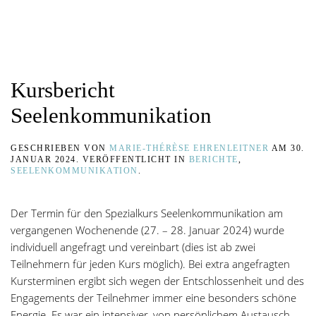
Kursbericht
Seelenkommunikation
GESCHRIEBEN VON
MARIE-THÉRÈSE EHRENLEITNER
AM
30.
JANUAR 2024
. VERÖFFENTLICHT IN
BERICHTE
,
SEELENKOMMUNIKATION
.
Der Termin für den Spezialkurs Seelenkommunikation am
vergangenen Wochenende (27. – 28. Januar 2024) wurde
individuell angefragt und vereinbart (dies ist ab zwei
Teilnehmern für jeden Kurs möglich). Bei extra angefragten
Kursterminen ergibt sich wegen der Entschlossenheit und des
Engagements der Teilnehmer immer eine besonders schöne
Energie. Es war ein intensiver, von persönlichem Austausch