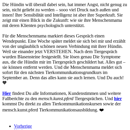
Die Hündin will überall dabei sein, hat immer Angst, nicht genug zu
sein, nicht geliebt zu werden – sooo viel Druck nach außen und
innen! Ihre Sensibilität und Intelligenz ist aber ihre Superkraft. Sie
zeigt mir einen Blick in die Zukunft: wie sie ihre Menschenmama
mit deren Klienten psychologisch unterstützt.
Für die Menschenmama markiert dieses Gespräch einen
Wendepunkt. Eine Woche später meldet sie sich bei mir und erzählt
von der unglaublich schönen neuen Verbindung mit ihrer Hündin.
Weil sie einander jetzt VERSTEHEN. Nach dem Tiergespräch
wurden Blasensteine festgestellt. Sie lösen genau Die Symptome
aus, die die Hündin mir im Tiergespräch geschildert hat. Alles gut –
sie können entfernt werden. Und die Menschenmama meldet sich
sofort für den nächsten Tierkommunikationsgrundkurs im
September an. Denn das alles kann sie auch lernen. Und Du auch!
🧡
Hier
findest Du alle Informationen, Kundenstimmen und weitere
Fallberichte zu den
mensch.kunst.pferd
Tiergesprächen. Und
hier
kommst Du direkt zu allen Tierkommunikationskursen sowie der
mensch.kunst.pferd Tierkommunikationsausbildung. ❤️
Vorherige