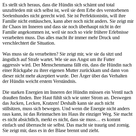
Es stellt sich heraus, dass die Hündin sich schämt und total
unzufrieden mit sich selbst ist, weil sie dem Erbe des verstorbenen
Seelenhundes nicht gerecht wird. Sie ist Perfektionistin, will ihre
Familie nicht enttäuschen, kann aber noch nicht anders. Sie zeigt mir
ihr Chaos im Inneren und dass sie noch überhaupt nicht in der
Familie angekommen ist, weil sie noch so viele frühere Erlebnisse
verarbeiten muss. Das alles macht ihr immer mehr Druck und
verschlechtert die Situation.
Was muss sie da verarbeiten? Sie zeigt mir, wie sie da sitzt und
ängstlich auf Strafe wartet. Wie sie aus Angst um ihr Futter
aggressiv wird. Der Menschenmama fällt ein, dass die Hündin nach
einer Rückgabe zu ihrer eigenen Mutter zurückkam und dann von
dieser nicht mehr akzeptiert wurde. Der Ärger über das Verhalten
der Hündin weicht erstem Verständnis.
Die starken Energien im Inneren der Hündin müssen ein Ventil nach
draußen finden. Ihre Haut fühlt sich wie unter Strom an. Deswegen
das Jucken, Lecken, Kratzen! Deshalb kann sie auch nicht
stillsitzen, muss sich bewegen. Und wenn die Energie nicht anders
raus kann, ist das Reinmachen ins Haus ihr einziger Weg. Sie macht
es nicht absichtlich, merkt es nicht, dass sie muss… es kommt
einfach und überrascht sie selbst. Das macht sie traurig und zornig.
Sie zeigt mir, dass es in der Blase brennt und zieht.