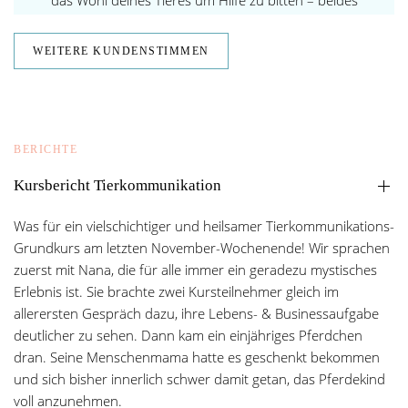
das Wohl deines Tieres um Hilfe zu bitten – beides
kann ich von Herzen empfehlen sie ist eine
wundervolle kraftvolle Lehrerin und ebenso liebevolle
WEITERE KUNDENSTIMMEN
Begleiterin…“
WEITERLESEN
BERICHTE
Kursbericht Tierkommunikation
Was für ein vielschichtiger und heilsamer Tierkommunikations-
Grundkurs am letzten November-Wochenende! Wir sprachen
zuerst mit Nana, die für alle immer ein geradezu mystisches
Erlebnis ist. Sie brachte zwei Kursteilnehmer gleich im
allerersten Gespräch dazu, ihre Lebens- & Businessaufgabe
deutlicher zu sehen. Dann kam ein einjähriges Pferdchen
dran. Seine Menschenmama hatte es geschenkt bekommen
und sich bisher innerlich schwer damit getan, das Pferdekind
voll anzunehmen.