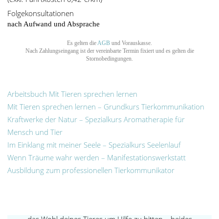
Folgekonsultationen
nach Aufwand und Absprache
Es gelten die
AGB
und Vorauskasse.
Nach Zahlungseingang ist der vereinbarte Termin fixiert und es gelten die
Stornobedingungen.
Arbeitsbuch Mit Tieren sprechen lernen
Mit Tieren sprechen lernen – Grundkurs Tierkommunikation
Kraftwerke der Natur – Spezialkurs Aromatherapie für
Mensch und Tier
Im Einklang mit meiner Seele – Spezialkurs Seelenlauf
Wenn Träume wahr werden – Manifestationswerkstatt
TIERKOMMUNIKATION & AUSBILDUNG
Ausbildung zum professionellen Tierkommunikator
„Wenn du das hier liest bist du wahrscheinlich
entweder am überlegen bei Marie Therese eine
Ausbildung zu machen oder sie für dein Wohl oder