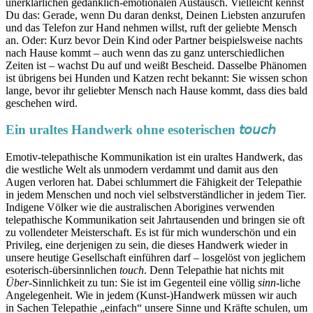
unerklärlichen gedanklich-emotionalen Austausch. Vielleicht kennst
Du das: Gerade, wenn Du daran denkst, Deinen Liebsten anzurufen
und das Telefon zur Hand nehmen willst, ruft der geliebte Mensch
an. Oder: Kurz bevor Dein Kind oder Partner beispielsweise nachts
nach Hause kommt – auch wenn das zu ganz unterschiedlichen
Zeiten ist – wachst Du auf und weißt Bescheid. Dasselbe Phänomen
ist übrigens bei Hunden und Katzen recht bekannt: Sie wissen schon
lange, bevor ihr geliebter Mensch nach Hause kommt, dass dies bald
geschehen wird.
Ein uraltes Handwerk ohne esoterischen 𝘵𝘰𝘶𝘤𝘩
Emotiv-telepathische Kommunikation ist ein uraltes Handwerk, das
die westliche Welt als unmodern verdammt und damit aus den
Augen verloren hat. Dabei schlummert die Fähigkeit der Telepathie
in jedem Menschen und noch viel selbstverständlicher in jedem Tier.
Indigene Völker wie die australischen Aborigines verwenden
telepathische Kommunikation seit Jahrtausenden und bringen sie oft
zu vollendeter Meisterschaft. Es ist für mich wunderschön und ein
Privileg, eine derjenigen zu sein, die dieses Handwerk wieder in
unsere heutige Gesellschaft einführen darf – losgelöst von jeglichem
esoterisch-übersinnlichen
touch
. Denn Telepathie hat nichts mit
Über
-Sinnlichkeit zu tun: Sie ist im Gegenteil eine völlig
sinn
-liche
Angelegenheit. Wie in jedem (Kunst-)Handwerk müssen wir auch
in Sachen Telepathie „einfach“ unsere Sinne und Kräfte schulen, um