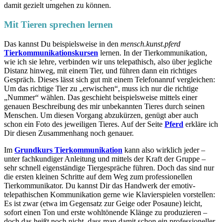
damit gezielt umgehen zu können.
Mit Tieren sprechen lernen
Das kannst Du beispielsweise in den
mensch.kunst.pferd
Tierkommunikationskursen
lernen. In der Tierkommunikation,
wie ich sie lehre, verbinden wir uns telepathisch, also über jegliche
Distanz hinweg, mit einem Tier, und führen dann ein richtiges
Gespräch. Dieses lässt sich gut mit einem Telefonanruf vergleichen:
Um das richtige Tier zu „erwischen“, muss ich nur die richtige
„Nummer“ wählen. Das geschieht beispielsweise mittels einer
genauen Beschreibung des mir unbekannten Tieres durch seinen
Menschen. Um diesen Vorgang abzukürzen, genügt aber auch
schon ein Foto des jeweiligen Tieres. Auf der Seite
Pferd
erkläre ich
Dir diesen Zusammenhang noch genauer.
Im
Grundkurs Tierkommunikation
kann also wirklich jeder –
unter fachkundiger Anleitung und mittels der Kraft der Gruppe –
sehr schnell eigenständige Tiergespräche führen. Doch das sind nur
die ersten kleinen Schritte auf dem Weg zum professionellen
Tierkommunikator. Du kannst Dir das Handwerk der emotiv-
telepathischen Kommunikation gerne wie Klavierspielen vorstellen:
Es ist zwar (etwa im Gegensatz zur Geige oder Posaune) leicht,
sofort einen Ton und erste wohltönende Klänge zu produzieren –
doch das heißt noch nicht, dass man damit schon ein professioneller