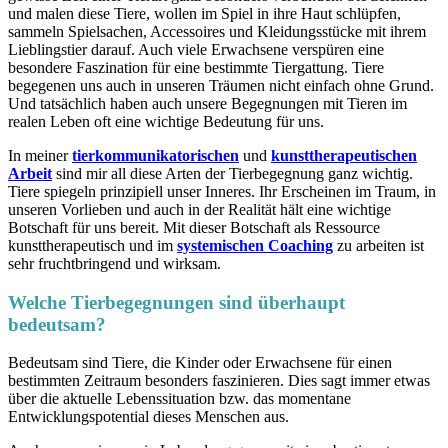
und malen diese Tiere, wollen im Spiel in ihre Haut schlüpfen,
sammeln Spielsachen, Accessoires und Kleidungsstücke mit ihrem
Lieblingstier darauf. Auch viele Erwachsene verspüren eine
besondere Faszination für eine bestimmte Tiergattung. Tiere
begegenen uns auch in unseren Träumen nicht einfach ohne Grund.
Und tatsächlich haben auch unsere Begegnungen mit Tieren im
realen Leben oft eine wichtige Bedeutung für uns.
In meiner
tierkommunikatorischen
und
kunsttherapeutischen
Arbeit
sind mir all diese Arten der Tierbegegnung ganz wichtig.
Tiere spiegeln prinzipiell unser Inneres. Ihr Erscheinen im Traum, in
unseren Vorlieben und auch in der Realität hält eine wichtige
Botschaft für uns bereit. Mit dieser Botschaft als Ressource
kunsttherapeutisch und im
systemischen Coaching
zu arbeiten ist
sehr fruchtbringend und wirksam.
Welche Tierbegegnungen sind überhaupt
bedeutsam?
Bedeutsam sind Tiere, die Kinder oder Erwachsene für einen
bestimmten Zeitraum besonders faszinieren. Dies sagt immer etwas
über die aktuelle Lebenssituation bzw. das momentane
Entwicklungspotential dieses Menschen aus.