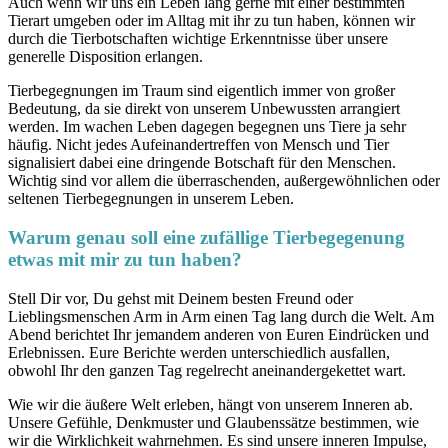
Auch wenn wir uns ein Leben lang gerne mit einer bestimmten
Tierart umgeben oder im Alltag mit ihr zu tun haben, können wir
durch die Tierbotschaften wichtige Erkenntnisse über unsere
generelle Disposition erlangen.
Tierbegegnungen im Traum sind eigentlich immer von großer
Bedeutung, da sie direkt von unserem Unbewussten arrangiert
werden. Im wachen Leben dagegen begegnen uns Tiere ja sehr
häufig. Nicht jedes Aufeinandertreffen von Mensch und Tier
signalisiert dabei eine dringende Botschaft für den Menschen.
Wichtig sind vor allem die überraschenden, außergewöhnlichen oder
seltenen Tierbegegnungen in unserem Leben.
Warum genau soll eine zufällige Tierbegegenung
etwas mit mir zu tun haben?
Stell Dir vor, Du gehst mit Deinem besten Freund oder
Lieblingsmenschen Arm in Arm einen Tag lang durch die Welt. Am
Abend berichtet Ihr jemandem anderen von Euren Eindrücken und
Erlebnissen. Eure Berichte werden unterschiedlich ausfallen,
obwohl Ihr den ganzen Tag regelrecht aneinandergekettet wart.
Wie wir die äußere Welt erleben, hängt von unserem Inneren ab.
Unsere Gefühle, Denkmuster und Glaubenssätze bestimmen, wie
wir die Wirklichkeit wahrnehmen. Es sind unsere inneren Impulse,