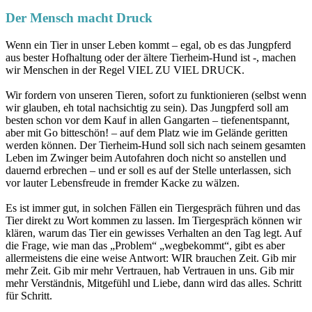
Der Mensch macht Druck
Wenn ein Tier in unser Leben kommt – egal, ob es das Jungpferd
aus bester Hofhaltung oder der ältere Tierheim-Hund ist -, machen
wir Menschen in der Regel VIEL ZU VIEL DRUCK.
Wir fordern von unseren Tieren, sofort zu funktionieren (selbst wenn
wir glauben, eh total nachsichtig zu sein). Das Jungpferd soll am
besten schon vor dem Kauf in allen Gangarten – tiefenentspannt,
aber mit Go bitteschön! – auf dem Platz wie im Gelände geritten
werden können. Der Tierheim-Hund soll sich nach seinem gesamten
Leben im Zwinger beim Autofahren doch nicht so anstellen und
dauernd erbrechen – und er soll es auf der Stelle unterlassen, sich
vor lauter Lebensfreude in fremder Kacke zu wälzen.
Es ist immer gut, in solchen Fällen ein Tiergespräch führen und das
Tier direkt zu Wort kommen zu lassen. Im Tiergespräch können wir
klären, warum das Tier ein gewisses Verhalten an den Tag legt. Auf
die Frage, wie man das „Problem“ „wegbekommt“, gibt es aber
allermeistens die eine weise Antwort: WIR brauchen Zeit. Gib mir
mehr Zeit. Gib mir mehr Vertrauen, hab Vertrauen in uns. Gib mir
mehr Verständnis, Mitgefühl und Liebe, dann wird das alles. Schritt
für Schritt.