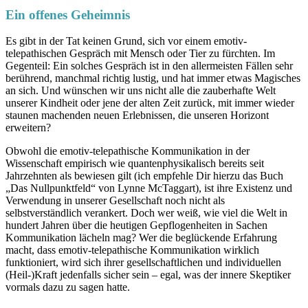
Ein offenes Geheimnis
Es gibt in der Tat keinen Grund, sich vor einem emotiv-
telepathischen Gespräch mit Mensch oder Tier zu fürchten. Im
Gegenteil: Ein solches Gespräch ist in den allermeisten Fällen sehr
berührend, manchmal richtig lustig, und hat immer etwas Magisches
an sich. Und wünschen wir uns nicht alle die zauberhafte Welt
unserer Kindheit oder jene der alten Zeit zurück, mit immer wieder
staunen machenden neuen Erlebnissen, die unseren Horizont
erweitern?
Obwohl die emotiv-telepathische Kommunikation in der
Wissenschaft empirisch wie quantenphysikalisch bereits seit
Jahrzehnten als bewiesen gilt (ich empfehle Dir hierzu das Buch
„Das Nullpunktfeld“ von Lynne McTaggart), ist ihre Existenz und
Verwendung in unserer Gesellschaft noch nicht als
selbstverständlich verankert. Doch wer weiß, wie viel die Welt in
hundert Jahren über die heutigen Gepflogenheiten in Sachen
Kommunikation lächeln mag? Wer die beglückende Erfahrung
macht, dass emotiv-telepathische Kommunikation wirklich
funktioniert, wird sich ihrer gesellschaftlichen und individuellen
(Heil-)Kraft jedenfalls sicher sein – egal, was der innere Skeptiker
vormals dazu zu sagen hatte.