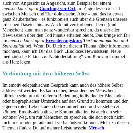
auch von Angesicht zu Angesicht, zum Beispiel bei einem
mensch.kunst.pferd
Coaching vor Ort
, im Zuge dessen ich 1:1
zwischen Mensch und Tier dolmetsche. Aber – und das ist etwas
ganz Zauberhaftes – es funktioniert auch über die Grenzen unseres
irdischen Daseins hinaus: Auch mit verstorbenen Tieren (und
Menschen) kann man ganz wunderbar sprechen, da unser aller
Bewusstsein über den Tod hinaus erhalten bleibt. Das bringe ich Dir
im
mensch.kunst.pferd
Erweiterungskurs
Tierkommunikation und
Spiritualität
bei. Wenn Du Dich zu diesem Thema näher informieren
möchtest, kann ich Dir das Buch „Endloses Bewusstsein. Neue
medizinische Fakten zur Nahtoderfahrung“ von Pim van Lommel
ans Herz legen.
Verbindung mit dem höheren Selbst
Im emotiv-telepathischen Gespräch kann auch das höhere Selbst
addressiert werden. Es kann daher, besonders bei Menschen,
hilfreich sein, um der tieferen Bedeutung individueller Blockaden
oder biographischer Umbrüche auf den Grund zu kommen und den
eigenen roten Lebensfaden besser aufnehmen und verstehen zu
können. Emotiv-telepathische Kommunikation ist auch ein sehr
schöner Weg, um mit Menschen zu sprechen, die sich noch nicht,
nicht mehr oder gerade nicht verbal äußern können. Mehr zu diesen
Themen findest Du auf meiner Leistungsseite
Mensch
.