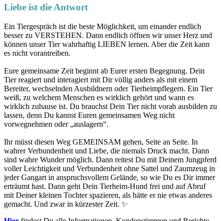
Liebe ist die Antwort
Ein Tiergespräch ist die beste Möglichkeit, um einander endlich
besser zu VERSTEHEN. Dann endlich öffnen wir unser Herz und
können unser Tier wahrhaftig LIEBEN lernen. Aber die Zeit kann
es nicht vorantreiben.
Eure gemeinsame Zeit beginnt ab Eurer ersten Begegnung. Dein
Tier reagiert und interagiert mit Dir völlig anders als mit einem
Bereiter, wechselnden Ausbildnern oder Tierheimpflegern. Ein Tier
weiß, zu welchem Menschen es wirklich gehört und wann es
wirklich zuhause ist. Du brauchst Dein Tier nicht vorab ausbilden zu
lassen, denn Du kannst Euren gemeinsamen Weg nicht
vorwegnehmen oder „auslagern“.
Ihr müsst diesen Weg GEMEINSAM gehen, Seite an Seite. In
wahrer Verbundenheit und Liebe, die niemals Druck macht. Dann
sind wahre Wunder möglich. Dann reitest Du mit Deinem Jungpferd
voller Leichtigkeit und Verbundenheit ohne Sattel und Zaumzeug in
jeder Gangart in anspruchsvollem Gelände, so wie Du es Dir immer
erträumt hast. Dann geht Dein Tierheim-Hund frei und auf Abruf
mit Deiner kleinen Tochter spazieren, als hätte er nie etwas anderes
gemacht. Und zwar in kürzester Zeit. ✨
Hier
findest Du alle Informationen, Kundenstimmen und Berichte