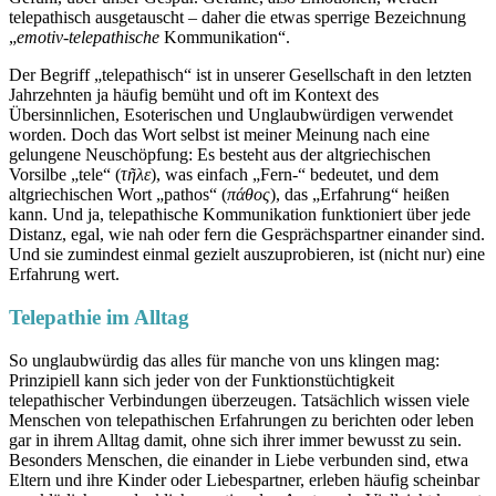
telepathisch ausgetauscht – daher die etwas sperrige Bezeichnung
„
emotiv-telepathische
Kommunikation“.
Der Begriff „telepathisch“ ist in unserer Gesellschaft in den letzten
Jahrzehnten ja häufig bemüht und oft im Kontext des
Übersinnlichen, Esoterischen und Unglaubwürdigen verwendet
worden. Doch das Wort selbst ist meiner Meinung nach eine
gelungene Neuschöpfung: Es besteht aus der altgriechischen
Vorsilbe „tele“ (
τῆλε
), was einfach „Fern-“ bedeutet, und dem
altgriechischen Wort „pathos“ (
πάθος
), das „Erfahrung“ heißen
kann. Und ja, telepathische Kommunikation funktioniert über jede
Distanz, egal, wie nah oder fern die Gesprächspartner einander sind.
Und sie zumindest einmal gezielt auszuprobieren, ist (nicht nur) eine
Erfahrung wert.
Telepathie im Alltag
So unglaubwürdig das alles für manche von uns klingen mag:
Prinzipiell kann sich jeder von der Funktionstüchtigkeit
telepathischer Verbindungen überzeugen. Tatsächlich wissen viele
Menschen von telepathischen Erfahrungen zu berichten oder leben
gar in ihrem Alltag damit, ohne sich ihrer immer bewusst zu sein.
Besonders Menschen, die einander in Liebe verbunden sind, etwa
Eltern und ihre Kinder oder Liebespartner, erleben häufig scheinbar