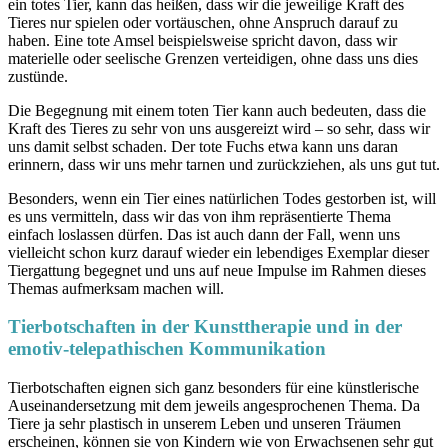
ein totes Tier, kann das heißen, dass wir die jeweilige Kraft des
Tieres nur spielen oder vortäuschen, ohne Anspruch darauf zu
haben. Eine tote Amsel beispielsweise spricht davon, dass wir
materielle oder seelische Grenzen verteidigen, ohne dass uns dies
zustünde.
Die Begegnung mit einem toten Tier kann auch bedeuten, dass die
Kraft des Tieres zu sehr von uns ausgereizt wird – so sehr, dass wir
uns damit selbst schaden. Der tote Fuchs etwa kann uns daran
erinnern, dass wir uns mehr tarnen und zurückziehen, als uns gut tut.
Besonders, wenn ein Tier eines natürlichen Todes gestorben ist, will
es uns vermitteln, dass wir das von ihm repräsentierte Thema
einfach loslassen dürfen. Das ist auch dann der Fall, wenn uns
vielleicht schon kurz darauf wieder ein lebendiges Exemplar dieser
Tiergattung begegnet und uns auf neue Impulse im Rahmen dieses
Themas aufmerksam machen will.
Tierbotschaften in der Kunsttherapie und in der
emotiv-telepathischen Kommunikation
Tierbotschaften eignen sich ganz besonders für eine künstlerische
Auseinandersetzung mit dem jeweils angesprochenen Thema. Da
Tiere ja sehr plastisch in unserem Leben und unseren Träumen
erscheinen, können sie von Kindern wie von Erwachsenen sehr gut