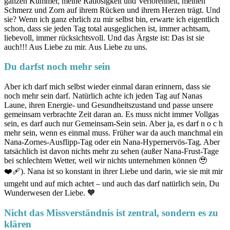
ganzen Kummer, meine Ratlosigkeit und Verlorenheit, meinen
Schmerz und Zorn auf ihrem Rücken und ihrem Herzen trägt. Und
sie? Wenn ich ganz ehrlich zu mir selbst bin, erwarte ich eigentlich
schon, dass sie jeden Tag total ausgeglichen ist, immer achtsam,
liebevoll, immer rücksichtsvoll. Und das Ärgste ist: Das ist sie
auch!!! Aus Liebe zu mir. Aus Liebe zu uns.
Du darfst noch mehr sein
Aber ich darf mich selbst wieder einmal daran erinnern, dass sie
noch mehr sein darf. Natürlich achte ich jeden Tag auf Nanas
Laune, ihren Energie- und Gesundheitszustand und passe unsere
gemeinsam verbrachte Zeit daran an. Es muss nicht immer Vollgas
sein, es darf auch nur Gemeinsam-Sein sein. Aber ja, es darf n o c h
mehr sein, wenn es einmal muss. Früher war da auch manchmal ein
Nana-Zornes-Ausflipp-Tag oder ein Nana-Hypernervös-Tag. Aber
tatsächlich ist davon nichts mehr zu sehen (außer Nana-Frust-Tage
bei schlechtem Wetter, weil wir nichts unternehmen können 🥹
❤️‍🩹). Nana ist so konstant in ihrer Liebe und darin, wie sie mit mir
umgeht und auf mich achtet – und auch das darf natürlich sein, Du
Wunderwesen der Liebe. 🧡
Nicht das Missverständnis ist zentral, sondern es zu
klären