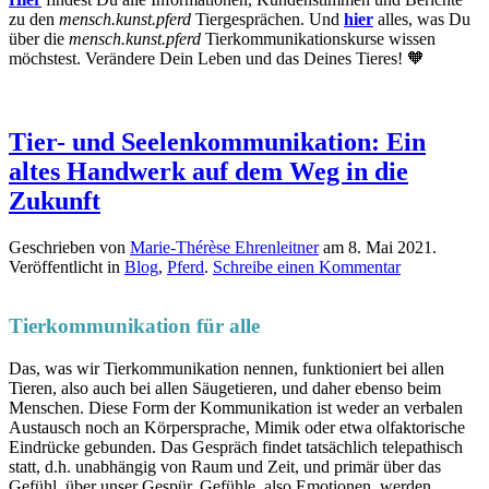
zu den
mensch.kunst.pferd
Tiergesprächen. Und
hier
alles, was Du
über die
mensch.kunst.pferd
Tierkommunikationskurse wissen
möchstest. Verändere Dein Leben und das Deines Tieres! 🧡
Tier- und Seelenkommunikation: Ein
altes Handwerk auf dem Weg in die
Zukunft
Geschrieben von
Marie-Thérèse Ehrenleitner
am
8. Mai 2021
.
Veröffentlicht in
Blog
,
Pferd
.
Schreibe einen Kommentar
Tierkommunikation für alle
Das, was wir Tierkommunikation nennen, funktioniert bei allen
Tieren, also auch bei allen Säugetieren, und daher ebenso beim
Menschen. Diese Form der Kommunikation ist weder an verbalen
Austausch noch an Körpersprache, Mimik oder etwa olfaktorische
Eindrücke gebunden. Das Gespräch findet tatsächlich telepathisch
statt, d.h. unabhängig von Raum und Zeit, und primär über das
Gefühl, über unser Gespür. Gefühle, also Emotionen, werden